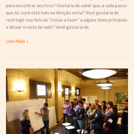
para encontrar seu foco? Gostaria de saber que, a cada passo
que dá, você está indo na direção certa? Você gostaria de
restringir sua lista de “coisas a fazer” a alguns itens principais
e deixar o resto de lado? Você gostaria de
6
Leia Mais »
perguntas
que
ajudarão
a
encontrar
seu
foco