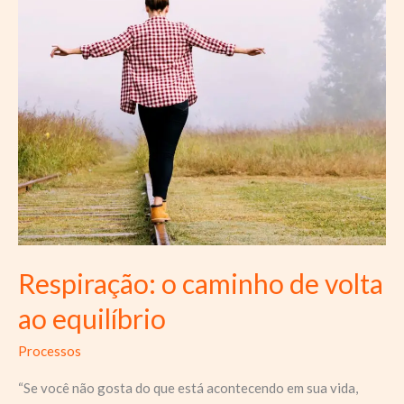
de
Problemas
(MASP):
O
que
é
e
como
usar
Respiração: o caminho de volta
ao equilíbrio
Processos
“Se você não gosta do que está acontecendo em sua vida,