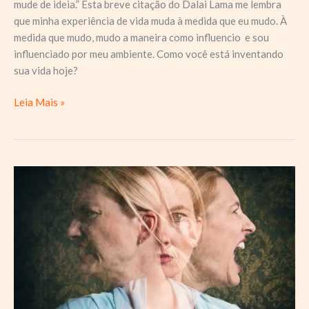
mude de ideia.” Esta breve citação do Dalai Lama me lembra
que minha experiência de vida muda à medida que eu mudo. À
medida que mudo, mudo a maneira como influencio e sou
influenciado por meu ambiente. Como você está inventando
sua vida hoje?
Respiração:
Leia Mais »
o
caminho
de
volta
ao
equilíbrio