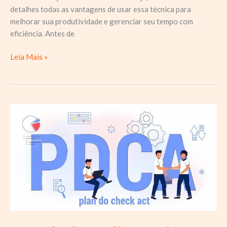
detalhes todas as vantagens de usar essa técnica para
melhorar sua produtividade e gerenciar seu tempo com
eficiência. Antes de
Técnica
Leia Mais »
Pomodoro:
o
que
é
e
suas
vantagens