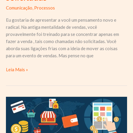
Comunicação
,
Processos
Eu gostaria de apresentar a você um pensamento novo e
radical. Na antiga mentalidade de vendas, você
provavelmente foi treinado para se concentrar apenas em
fazer a venda , tais como chamadas não solicitadas. Você
aborda suas ligações frias com a ideia de mover as coisas
para um evento de vendas. Mas pense no que
Confiar
Leia Mais »
é
melhor
do
que
vender
em
chamadas
não