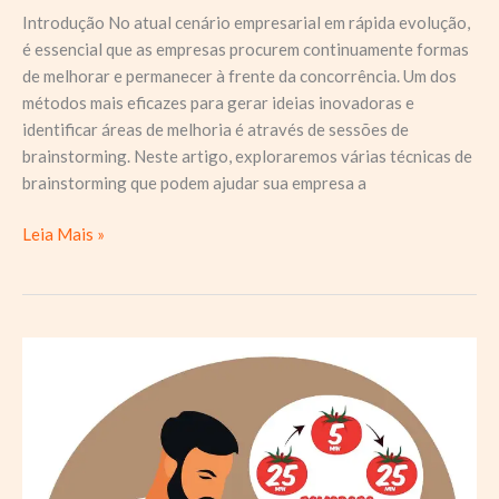
Introdução No atual cenário empresarial em rápida evolução,
é essencial que as empresas procurem continuamente formas
de melhorar e permanecer à frente da concorrência. Um dos
métodos mais eficazes para gerar ideias inovadoras e
identificar áreas de melhoria é através de sessões de
brainstorming. Neste artigo, exploraremos várias técnicas de
brainstorming que podem ajudar sua empresa a
Técnicas
Leia Mais »
de
brainstorming
para
identificar
melhorias
para
sua
empresa