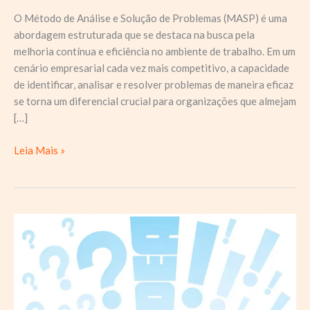
O Método de Análise e Solução de Problemas (MASP) é uma
abordagem estruturada que se destaca na busca pela
melhoria contínua e eficiência no ambiente de trabalho. Em um
cenário empresarial cada vez mais competitivo, a capacidade
de identificar, analisar e resolver problemas de maneira eficaz
se torna um diferencial crucial para organizações que almejam
[…]
Como
Leia Mais »
aplicar
o
MASP
no
ambiente
de
trabalho
para
alcançar