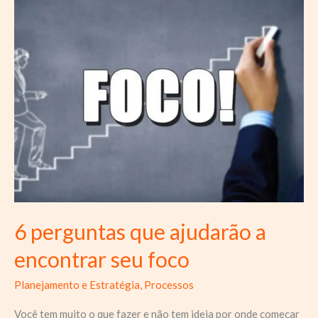
sua
raiva
6 perguntas que ajudarão a
encontrar seu foco
Planejamento e Estratégia
,
Processos
Você tem muito o que fazer e não tem ideia por onde começar