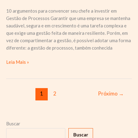
10 argumentos para convencer seu chefe a investir em
Gestão de Processos Garantir que uma empresa se mantenha
saudável, segura e em crescimento é uma tarefa complexa e
que exige uma gestão feita de maneira resiliente. Porém, em
vez de compartimentar a gestão, é possível adotar uma forma
diferente: a gestão de processos, também conhecida
Como
Leia Mais »
convencer
seu
chefe
a
1
2
Próximo
→
investir
em
Gestão
de
Buscar
Processos
Buscar