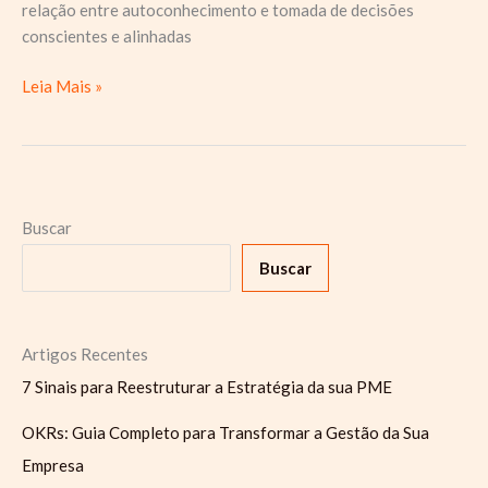
relação entre autoconhecimento e tomada de decisões
conscientes e alinhadas
Investindo
Leia Mais »
em
Si
Mesmo:
A
Importância
Buscar
do
Buscar
Autoconhecimento
Artigos Recentes
7 Sinais para Reestruturar a Estratégia da sua PME
OKRs: Guia Completo para Transformar a Gestão da Sua
Empresa