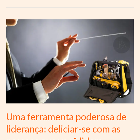
vital
sobre
liderança:
O
que
nossa
organização
REALMENTE
recompensa?
Uma ferramenta poderosa de
liderança: deliciar-se com as