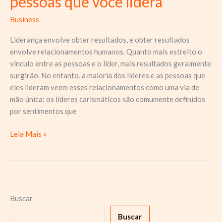
pessoas que você lidera
Business
Liderança envolve obter resultados, e obter resultados
envolve relacionamentos humanos. Quanto mais estreito o
vínculo entre as pessoas e o líder, mais resultados geralmente
surgirão. No entanto, a maioria dos líderes e as pessoas que
eles lideram veem esses relacionamentos como uma via de
mão única: os líderes carismáticos são comumente definidos
por sentimentos que
Uma
Leia Mais »
ferramenta
poderosa
de
liderança:
deliciar-
Buscar
se
Buscar
com