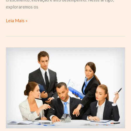
exploraremos os
Liderança
Leia Mais »
Transformadora:
Como
Inspirar
e
Motivar
sua
Equipe