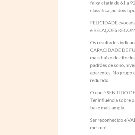
faixa etária de 61 a
classificação dois tip
FELICIDADE evocada
e RELAÇÕES RECO
Os resultados indic
CAPACIDADE DE FUNC
mais baixo de citocin
padrões de sono, níve
aparentes. No grupo q
reduzido.
O que é SENTIDO DE 
Ter influência sobre 
base mais ampla.
Ser reconhecido e V
mesmo!