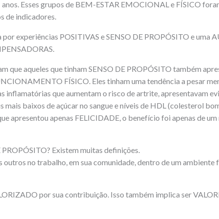
 91 anos. Esses grupos de BEM-ESTAR EMOCIONAL e FÍSICO foram
os de indicadores.
 por experiências POSITIVAS e SENSO DE PROPÓSITO e uma 
MPENSADORAS.
aram que aqueles que tinham SENSO DE PROPÓSITO também apre
IONAMENTO FÍSICO. Eles tinham uma tendência a pesar menos
as inflamatórias que aumentam o risco de artrite, apresentavam ev
is mais baixos de açúcar no sangue e níveis de HDL (colesterol bo
ue apresentou apenas FELICIDADE, o benefício foi apenas de um n
PROPÓSITO? Existem muitas definições.
os outros no trabalho, em sua comunidade, dentro de um ambiente 
ALORIZADO por sua contribuição. Isso também implica ser VALO