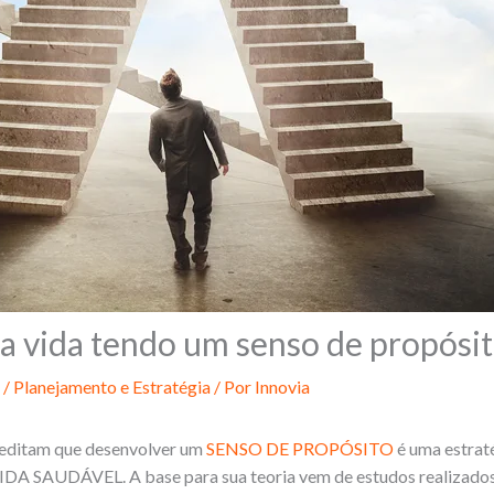
a vida tendo um senso de propósi
/
Planejamento e Estratégia
/ Por
Innovia
reditam que desenvolver um
SENSO DE PROPÓSITO
é uma estrat
AUDÁVEL. A base para sua teoria vem de estudos realizados