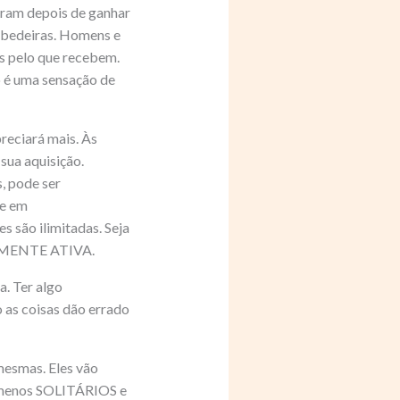
aram depois de ganhar
ebedeiras. Homens e
es pelo que recebem.
o é uma sensação de
reciará mais. Às
sua aquisição.
, pode ser
se em
são ilimitadas. Seja
ua MENTE ATIVA.
. Ter algo
 as coisas dão errado
mesmas. Eles vão
o menos SOLITÁRIOS e