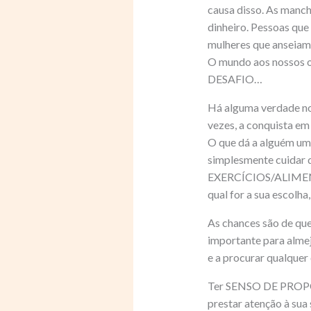
causa disso. As manch
dinheiro. Pessoas qu
mulheres que anseiam 
O mundo aos nossos ol
DESAFIO…
Há alguma verdade no 
vezes, a conquista em 
O que dá a alguém um
simplesmente cuidar d
EXERCÍCIOS/ALIMENTAÇ
qual for a sua escol
As chances são de q
importante para almej
e a procurar qualquer
Ter SENSO DE PROPÓSI
prestar atenção à sua