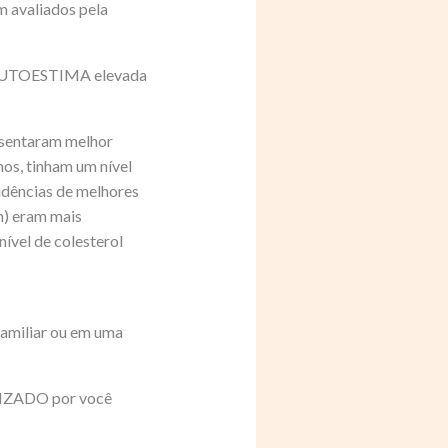
 avaliados pela
AUTOESTIMA elevada
sentaram melhor
, tinham um nível
idências de melhores
m) eram mais
ível de colesterol
familiar ou em uma
RIZADO por você