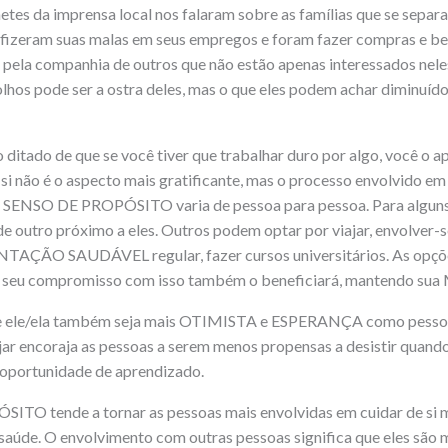
etes da imprensa local nos falaram sobre as famílias que se separ
e fizeram suas malas em seus empregos e foram fazer compras e b
pela companhia de outros que não estão apenas interessados ​​nel
hos pode ser a ostra deles, mas o que eles podem achar diminuíd
ditado de que se você tiver que trabalhar duro por algo, você o ap
si não é o aspecto mais gratificante, mas o processo envolvido em 
 SENSO DE PROPÓSITO varia de pessoa para pessoa. Para alguns
e outro próximo a eles. Outros podem optar por viajar, envolver-
ÃO SAUDÁVEL regular, fazer cursos universitários. As opções 
ha, seu compromisso com isso também o beneficiará, mantendo s
ue ele/ela também seja mais OTIMISTA e ESPERANÇA como pessoa
ar encoraja as pessoas a serem menos propensas a desistir quando
 oportunidade de aprendizado.
TO tende a tornar as pessoas mais envolvidas em cuidar de si 
 saúde. O envolvimento com outras pessoas significa que eles sã