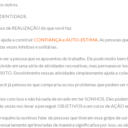
s outros.
IDENTIDADE.
so de REALIZAÇÃO do que você faz.
juda a construir
CONFIANÇA e AUTO-ESTIMA
. As pessoas qu
vezes infelizes e solitárias.
 ser a pessoa que se aposentou do trabalho. Ele pode muito bem
olvido em uma série de atividades recreativas, mas permanecer insa
. Envolvimento nessas atividades simplesmente ajuda a coloca
ocê já pensou no que compraria ou nos problemas que podem ser 
mos com isso e não há nada de errado em ter SONHOS. Eles podem
e às vezes nos levar a perseguir OBJETIVOS e um curso de AÇÃO e
requência ouvimos falar de pessoas que tiveram esse golpe de so
cessariamente aprimoradas de maneira significativa por isso, ou sã