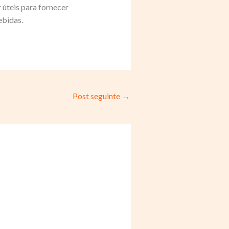
úteis para fornecer
ebidas.
Post seguinte
→