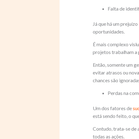
Falta de ident
Já que há um prejuízo
oportunidades.
É mais complexo vislu
projetos trabalham a 
Então, somente um ges
evitar atrasos ou nov
chances são ignoradas
Perdas na com
Um dos fatores de
su
está sendo feito, o que
Contudo, trata-se de a
todas as ações.