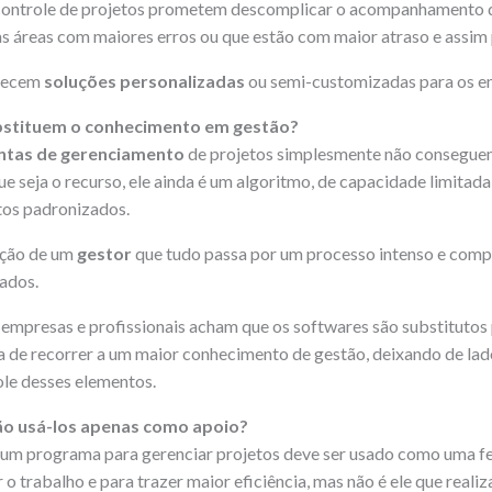
controle de projetos prometem descomplicar o acompanhamento 
s áreas com maiores erros ou que estão com maior atraso e assim 
erecem
soluções personalizadas
ou semi-customizadas para os 
ubstituem o conhecimento em gestão?
ntas de gerenciamento
de projetos simplesmente não conseguem
e seja o recurso, ele ainda é um algoritmo, de capacidade limitad
itos padronizados.
ação de um
gestor
que tudo passa por um processo intenso e compl
ados.
mpresas e profissionais acham que os softwares são substitutos 
 de recorrer a um maior conhecimento de gestão, deixando de lad
le desses elementos.
ão usá-los apenas como apoio?
a, um programa para gerenciar projetos deve ser usado como uma f
r o trabalho e para trazer maior eficiência, mas não é ele que realiz