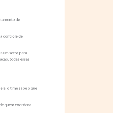
eitamento de
a controle de
ra um setor para
uação, todas essas
 ela, o time sabe o que
é ele quem coordena