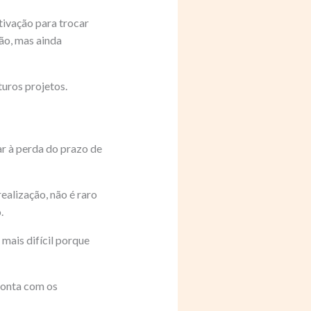
tivação para trocar
ão, mas ainda
turos projetos.
r à perda do prazo de
ealização, não é raro
.
 mais difícil porque
conta com os