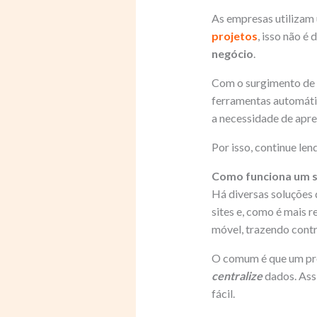
As empresas utilizam
projetos
, isso não é
negócio
.
Com o surgimento de
ferramentas automátic
a necessidade de apre
Por isso, continue len
Como funciona um s
Há diversas soluções 
sites e, como é mais 
móvel, trazendo contr
O comum é que um pro
centralize
dados. Ass
fácil.