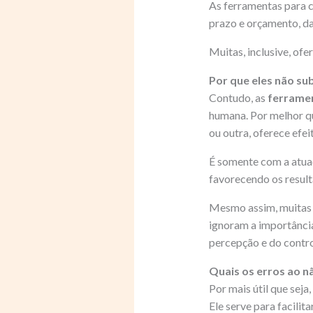
As ferramentas para 
prazo e orçamento, da
Muitas, inclusive, of
Por que eles não s
Contudo, as
ferrame
humana. Por melhor qu
ou outra, oferece efe
É somente com a atu
favorecendo os result
Mesmo assim, muitas e
ignoram a importância
percepção e do contro
Quais os erros ao n
Por mais útil que sej
Ele serve para facilita