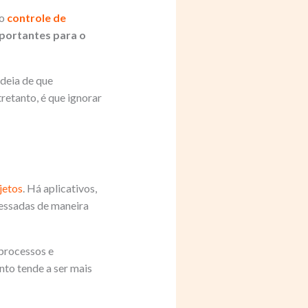
 o
controle de
portantes para o
ideia de que
retanto, é que ignorar
jetos
. Há aplicativos,
cessadas de maneira
processos e
to tende a ser mais