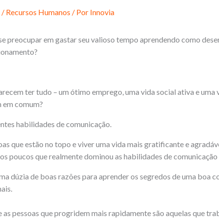
/
Recursos Humanos
/ Por
Innovia
 se preocupar em gastar seu valioso tempo aprendendo como dese
cionamento?
arecem ter tudo – um ótimo emprego, uma vida social ativa e uma vi
êm em comum?
entes habilidades de comunicação.
oas que estão no topo e viver uma vida mais gratificante e agradáve
 dos poucos que realmente dominou as habilidades de comunicação
ma dúzia de boas razões para aprender os segredos de uma boa c
ais.
 as pessoas que progridem mais rapidamente são aquelas que tr