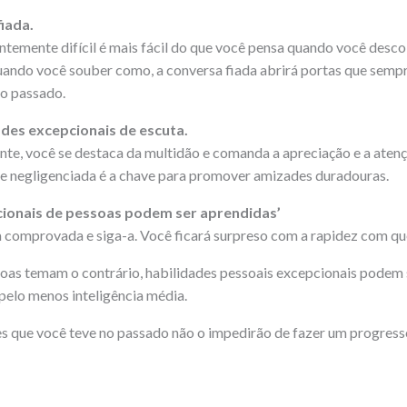
iada.
ntemente difícil é mais fácil do que você pensa quando você desc
Quando você souber como, a conversa fiada abrirá portas que semp
no passado.
des excepcionais de escuta.
e, você se destaca da multidão e comanda a apreciação e a atenç
de negligenciada é a chave para promover amizades duradouras.
cionais de pessoas podem ser aprendidas’
comprovada e siga-a. Você ficará surpreso com a rapidez com que
as temam o contrário, habilidades pessoais excepcionais podem 
elo menos inteligência média.
s que você teve no passado não o impedirão de fazer um progress