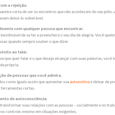
om a rejeição.
neira certa de ver os encontros que não acontecem do seu jeito, vo
vam deixá-lo vulnerável.
cilmente com qualquer pessoa que encontrar.
 inestimável de se ter e preencherá o seu dia de alegria. Você que
ssoas quando sempre souber o que dizer.
ósito ao falar.
rque quer falar e o que deseja alcançar com suas palavras, você
da própria.
ção de pessoas que você admira.
odos como iguais assim que aumentar sua
autoestima
e deixar de pr
s ferramentas certas.
ento de autoconsciência.
 transformar suas relações com as pessoas – socialmente e no traba
 no controle, mesmo em situações exigentes.