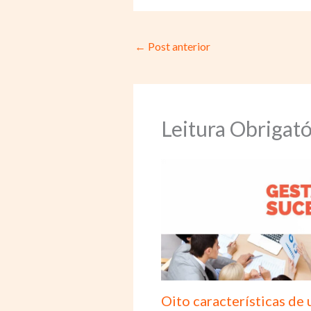
←
Post anterior
Leitura Obrigató
Oito características de